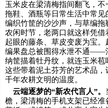
玉米皮在梁清梅指间翻飞，不
拖鞋、酒瓶等日常生活中常见
编织竹筐的沙沙声，与草编拖
农闲时节，老两口就这样凭借
起眼的藤条、草皮变废为宝。
编果盘总被围得水泄不通——
纳筐描着牡丹纹，就连玉米苞
这些带着泥土芬芳的艺术品，
千年农耕文明的温度。
云端逐梦的“新农代言人”。
檐，梁清梅的手机支架已经准