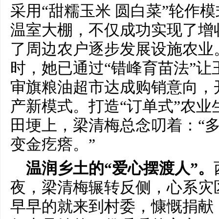
采用“甜糯玉米 圆白菜”轮作
温室大棚，不仅成功实现了增
了周边农户逐步发展设施农业
时，她已通过“错峰育苗法”让
审旗粮油超市达成购销意向，开
产新模式。打造“订单式”农业
田埂上，梁清梅总念叨着：“
变金疙瘩。”
温润乡土的“爱心摆渡人”。
夜，梁清梅辗转反侧，心系灾
早早的就来到村委，慷慨捐献