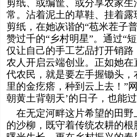
剪纸、或编筐、或分享农家生
常。沾着泥土的草鞋、挂着露
剪纸，在她诙谐的“苞米茬子普
赞过千的“乡村明星”。通过“短
仅让自己的手工艺品打开销路
农人开启云端创业。正如她在
代农民，就是要左手握锄头，
里的金疙瘩，种到云上去！”网
朝黄土背朝天’的日子，也能过
在无定河畔这片希望的田野
的沙柳，既守着传统农耕的根