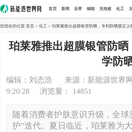
首页
新闻
业界
储能
充电桩
化工
您现在的位置:
首页
>
化工
> 珀莱雅推出超膜银管防晒，专利防晒膜定义
珀莱雅推出超膜银管防晒
学防
编辑：刘态浩 来源：新能源世界网 20
9:20:28 浏览量： 14851
随着消费者护肤意识升级，全球
护”迭代。夏日临近，珀莱雅为