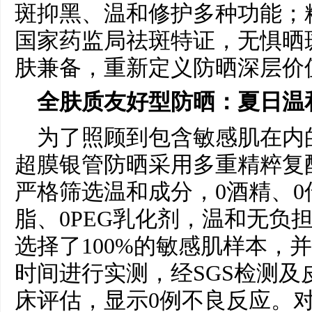
斑抑黑、温和修护多种功能；
国家药监局祛斑特证，无惧晒
肤兼备，重新定义防晒深层价
全肤质友好型防晒：夏日温
为了照顾到包含敏感肌在内
超膜银管防晒采用多重精粹复
严格筛选温和成分，0酒精、0
脂、0PEG乳化剂，温和无负
选择了100%的敏感肌样本，并
时间进行实测，经SGS检测及
床评估，显示0例不良反应。